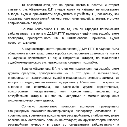
То обстоятельство, что на срезах ногтевых пластин и втором
смыве с рук Абламонова Е.Г. следов крови не найдено, не опровергает
выводы суда о причастности подсудимого к убийству
П.
, поскольку, как
показывал сам подсудимый, он мыл тело потерпевшей, а, значит, его руки
соприкасались с водой.
Ссылки Абламонова Е.Г. на то, что он страдает психическим
заболеванием, а в ночь с
ДД.ММ.ГГГГ
находился ещё и под воздействием
препарата, приобретенного им в интим-салоне, признаны судом
несостоятельными:
В ходе осмотра места происшествия
ДД.ММ.ГГГГ
в
<адрес>
была
обнаружена и изъята картонная коробка со стеклянным флаконом (этикетка
с надписью «Yohimbinum D 4») с жидкостью, которая, по заключению
судебно-медицинского эксперта-химика, содержит иохимбин.
Версия Абламонова Е.Г., что он мог находиться под воздействием
другого средства, приобретенного им в тот день в интим-салоне,
опровергается заключением судебно-медицинского эксперта-химика, из
которого следует, что на момент задержания у
Абламонов Е.Г.
в крови не
выявлено ни иохимбина, ни каких-либо других наркотических,
психотропных, лекарственных или психоактивных веществ, под
воздействием которых он мог бы находиться в момент совершения
инкриминируемого ему деяния.
Согласно заключению комиссии экспертов, проводивших
стационарную психолого-психиатрическую экспертизу,
Абламонов Е.Г.
хроническим, временным психическим расстройством, слабоумием, иным
болезненным состоянием психики не страдает, обнаруживает органическое
расстройство личности в связи со смешанными заболеваниями и