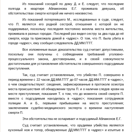
Из показаний соседей по дому
Д.
и
Е.
следует, что последние
полгода в квартире
Абламонова Е.Г.
проживала девушка, об
обстоятельствах смерти которой им ничего неизвестно.
Из показаний потерпевшего
М.
, исследованных в суде, следует,
что
П.
является его родной сестрой, отношения с которой он не
поддерживал, поскольку последняя постоянно меняла места жительства,
проживала в разных городах. Последний раз видел сестру за два года до её
смерти, когда та приезжала домой в
<адрес>
. О том, что
П.
была убита в
городе
<адрес>
, ему сообщил следователь
ДД.ММ.ГГГГ
.
Все изложенные выше доказательства суд считает допустимыми,
поскольку они получены с соблюдением требований уголовно-
процессуального закона, достоверными, и в своей совокупности
достаточными для установления обстоятельств совершенного подсудимым
преступления.
Так, суд считает установленным, что убийство
П.
совершено в
период времени с 22 часов
ДД.ММ.ГГГГ
до 07 часов
ДД.ММ.ГГГГ
в
<адрес>
,
о чем свидетельствуют: сведения, зафиксированные в протоколе осмотра
места происшествия об обнаружении трупа
П.
и о наличии следов крови на
месте преступления; показания
Т.
о том, что до момента своей смерти
П.
вместе с подсудимым находилась в
<адрес>
; показания сотрудников
полиции
А.
и
Б.
, первыми прибывшими на место преступления;
заключением судебно-медицинского эксперта о времени наступления
смерти
П.
Эти обстоятельства не оспаривает и подсудимый
Абламонов Е.Г.
Суд считает установленным, что орудиями убийства являются
кухонный нож и топор, обнаруженные
ДД.ММ.ГГГГ
в
<адрес>
и изъятые в