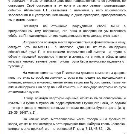
утверждал, что сам он никаких действий, направленных на её убийство, не
совершал. Своё состояние в ту ночь и запамятование произошедших
событий
Абламонов Е.Г.
связывает с наличием у него психического
заболевания и с употреблением накануне днем препарата, приобретенного
им в интим-салоне.
Несмотря на отрицание подсудимым своей вины в
предъявленном ему обвинении, его вина в совершении умышленного
убийства
П.
подтверждается исследованными в суде доказательствами:
Из протокола осмотра места происшествия и фототаблицы к нему
следует, что
ДД.ММ.ГГГГ
в квартире
<данные изъяты>
обнаружен
обнажённый труп
П.
с признаками насильственной смерти: на трупе в
области передней поверхности груди и живота, на спине, в области шеи
имелись множественные раны; голова трупа была полностью отделена от
туловища.
На момент осмотра труп
П.
лежал на диване в комнате, на дверях,
полу и стенах которой, на оконных шторах и на предметах, находящихся в
комнате, имелись многочисленные пятна вещества бурого цвета. Такие же
пятна обнаружены на полу ванной комнаты и в коридоре квартиры на пути
от комнаты в кухню.
В ходе осмотра квартиры
<данные изъяты>
были обнаружены и
изъяты: на кухне в мусорном ведре фрагменты кухонного ножа, на лоджии
– топор и ковер с множественными пятнами вещества бурого цвета (л. д.
23- 35, 36-57, т. 1).
На клинке ножа, металлической части топора и на фрагменте
ковра, изъятых при осмотре места происшествия, найдена кровь человека,
которая могла произойти от потерпевшей
П.
(л. д. 7-13, 46-52, т. 2).