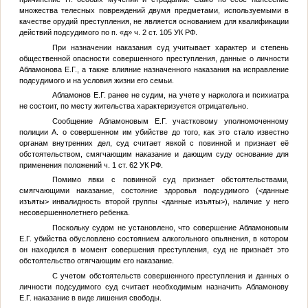
множества телесных повреждений двумя предметами, используемыми в
качестве орудий преступления, не является основанием для квалификации
действий подсудимого по п. «д» ч. 2 ст. 105 УК РФ.
При назначении наказания суд учитывает характер и степень
общественной опасности совершенного преступления, данные о личности
Абламонова Е.Г., а также влияние назначенного наказания на исправление
подсудимого и на условия жизни его семьи.
Абламонов Е.Г.
ранее не судим, на учете у нарколога и психиатра
не состоит, по месту жительства характеризуется отрицательно.
Сообщение Абламоновым Е.Г. участковому уполномоченному
полиции
А.
о совершенном им убийстве до того, как это стало известно
органам внутренних дел, суд считает явкой с повинной и признает её
обстоятельством, смягчающим наказание и дающим суду основание для
применения положений ч. 1 ст. 62 УК РФ.
Помимо явки с повинной суд признает обстоятельствами,
смягчающими наказание, состояние здоровья подсудимого (
<данные
изъяты>
инвалидность второй группы
<данные изъяты>
), наличие у него
несовершеннолетнего ребенка.
Поскольку судом не установлено, что совершение Абламоновым
Е.Г. убийства обусловлено состоянием алкогольного опьянения, в котором
он находился в момент совершения преступления, суд не признаёт это
обстоятельство отягчающим его наказание.
С учетом обстоятельств совершенного преступления и данных о
личности подсудимого суд считает необходимым назначить Абламонову
Е.Г. наказание в виде лишения свободы.