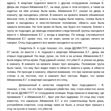
адресу. К квартире поднялся вместе с другим сотрудником полиции
Б.
Дверь им открыл
Абламонов Е.Г.
, на лице, руках и теле которого, а также на
надетых на нём штанах была кровь.
Абламонов Е.Г.
указал на дверь в
комнату, где находилась убитая. В комнате на кровати лежало обнаженное
женское тело, в области живота и паха видны были порезы, голова была в
крови и находилась в неестественном положении, область шеи была
закрыта волосами. На теле крови не было, как будто его помыли. Близко к
трупу не подходил, до приезда оперативно-следственной группы находился
вместе с Абламоновым Е.Г. у входа в квартиру. По поводу случившегося
Абламонов Е.Г.
кроме того, что не знает, зачем он это сделал, ничего не
говорил. Отец подсудимого все время находился на кухне.
Свидетель
Б.
в суде показал, что, когда
ДД.ММ.ГГГГ
, примерно в
07 часов, он вместе с
А.
подошёл к квартире
Абламонова Е.Г.
, дверь им
открыл подсудимый. На лице, руках, на теле и на штанах Абламонова Е.Г.
были видны пятна крови. Подсудимый сказал, что убил
П.
и указал на дверь
в комнату. В комнате на кровати лежал труп женщины. Положение трупа
было такое, что ему был виден порез в области живота и кровь в области
головы. Не проходя в комнату, обратил внимание, что при наличии крови на
стенах и на постели, пол в комнате был чистым. Видел, что кроме
Абламонова Е.Г. в квартире находился его отец.
Допрошенный в качестве свидетеля брат подсудимого -
В.
показал, о том, что его брат совершил убийство, ему стало известно около
09 часов
ДД.ММ.ГГГГ
от сотрудников полиции. Когда приехал в квартиру, где
проживали
Т.
и
Абламонов Е.Г.
, брат уже был задержан. От отца ему стало
известно, что накануне
Абламонов Е.Г.
и его сожительница были дома,
употребляли спиртное, ссор между ними не было, а ночью брат пришел к
отцу на кухню и сказал, что убил её.