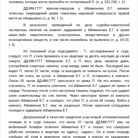
человека, которая могла произойти от потерпевшей
П.
(л. д. 231-236, т. 1).
ДД.ММ.ГГГГ
врачом-хирургом у Абламонова Е.Г. никаких
телесных повреждений кроме гематомы наружной поверхности правой
кисти не обнаружено (л. д. 60, т. 1).
В результате проведенной по делу судебно-химической
экспертизы наличие на момент задержания у Абламонова Е.Г. в крови
каких-либо наркотических, психотропных, лекарственных и других
психоактивных веществ, в том числе иохимбина, не выявлено (л. д. 19-23,
т. 2).
Из показаний отца подсудимого -
Т.
, исследованных в суде,
следует, что
П.
стала проживать в их квартире за десять месяцев до своей
смерти.
ДД.ММ.ГГГГ
Абламонов Е.Г.
и
П.
весь день провели дома,
употребляли спиртные напитки, ссор между ними не было. Последний раз
видел
П.
около 22 часов, когда та выходила из комнаты на кухню. После
этого лёг спать на кухне, а
Абламонов Е.Г.
и
П.
оставались в комнате.
Около 05 часов
ДД.ММ.ГГГГ
проснулся от крика
П.
На его вопрос, что
случилось,
П.
из комнаты ответила, что
Абламонов Е.Г.
ударил её прямо в
сердце. Поскольку после этого наступила тишина, подумал, что сын ударил
свою сожительницу во сне локтем. Через некоторое время из комнаты
вышел
Абламонов Е.Г.
и сообщил, что убил
П.
и отсек ей голову. Войти в
комнату
Абламонов Е.Г.
ему не разрешил. Потом приехали сотрудники
полиции и задержали Абламонова Е.Г.
Допрошенный в качестве свидетеля участковый уполномоченный
полиции
А.
в суде показал, что около 07 часов
ДД.ММ.ГГГГ
ему на
мобильный телефон позвонил
Абламонов Е.Г.
и сказал, что совершил
убийство человека в квартире по адресу:
<адрес>
. Он в свою очередь
сообщил об этом в дежурную часть полиции и поехал по указанному