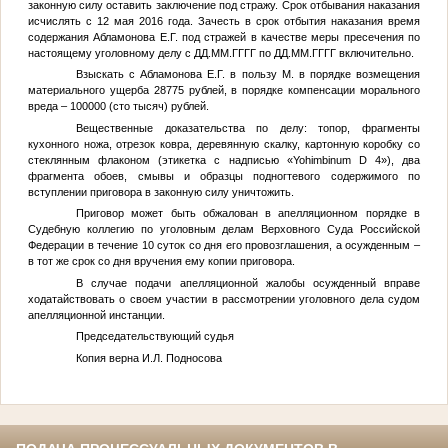
законную силу оставить заключение под стражу. Срок отбывания наказания
исчислять с 12 мая 2016 года. Зачесть в срок отбытия наказания время
содержания Абламонова Е.Г. под стражей в качестве меры пресечения по
настоящему уголовному делу с
ДД.ММ.ГГГГ
по
ДД.ММ.ГГГГ
включительно.
Взыскать с Абламонова Е.Г. в пользу
М.
в порядке возмещения
материального ущерба 28775 рублей, в порядке компенсации морального
вреда – 100000 (сто тысяч) рублей.
Вещественные доказательства по делу: топор, фрагменты
кухонного ножа, отрезок ковра, деревянную скалку, картонную коробку со
стеклянным флаконом (этикетка с надписью «Yohimbinum D 4»), два
фрагмента обоев, смывы и образцы подногтевого содержимого по
вступлении приговора в законную силу уничтожить.
Приговор может быть обжалован в апелляционном порядке в
Судебную коллегию по уголовным делам Верховного Суда Российской
Федерации в течение 10 суток со дня его провозглашения, а осужденным –
в тот же срок со дня вручения ему копии приговора.
В случае подачи апелляционной жалобы осужденный вправе
ходатайствовать о своем участии в рассмотрении уголовного дела судом
апелляционной инстанции.
Председательствующий судья
Копия верна И.Л. Подносова