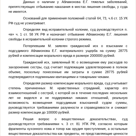
Данных о наличии у Абламонова Е.Г. тяжелых заболеваний,
препятствующих отбыванию наказания в местах лишения свободы, у суда
не имеется.
Оснований для применения положений статей 64, 73, ч.6 ст. 15 УК
РФ суд не усматривает.
Определяя вид исправительной колонии, суд руководствуется п.
«в» ч. 1 ст. 58 УК РФ и назначает отбывание Абламонову Е.Г. лишения
свободы в исправительной колонии строгого режима.
Потерпевшим
М.
заявлен гражданский иск о взыскании с
подсудимого Абламонова Е.Г. материального ущерба на сумму 28775
рублей и компенсации морального вреда в размере 2000000 рублей.
Гражданский иск, заявленный
М.
о возмещении ему расходов по
захоронению сестры, суд считает подлежащим удовлетворению в полном
объеме, поскольку понесенные им затраты в сумме 28775 рублей
подтверждаются подлинными квитанциями и товарными чеками.
Определяя размер компенсации морального вреда, суд учитывает
степень причиненных
М.
нравственных страданий, характер его
взаимоотношений с сестрой, с которой он в течение последних нескольких
лет не виделся и не поддерживал никаких отношений, реальную
возможность возмещения подсудимым взысканной судом суммы,
руководствуется требованиями разумности и справедливости и снижает
размер компенсации до 100000 рублей.
Решая вопрос о вещественных доказательствах, суд
руководствуется требованиями ч. 3 ст. 81 УПК РФ, согласно которым
фрагменты кухонного ножа и топор как орудия преступления, а остальные
вещественные доказательства как предметы, не представляющие ценности