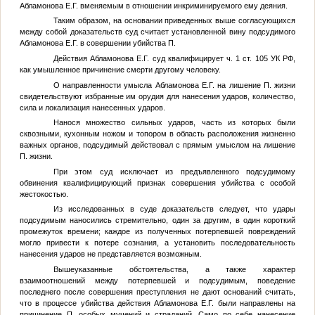
Абламонова Е.Г. вменяемым в отношении инкриминируемого ему деяния.
Таким образом, на основании приведенных выше согласующихся
между собой доказательств суд считает установленной вину подсудимого
Абламонова Е.Г. в совершении убийства
П.
Действия Абламонова Е.Г. суд квалифицирует ч. 1 ст. 105 УК РФ,
как умышленное причинение смерти другому человеку.
О направленности умысла Абламонова Е.Г. на лишение
П.
жизни
свидетельствуют избранные им орудия для нанесения ударов, количество,
сила и локализация нанесенных ударов.
Нанося множество сильных ударов, часть из которых были
сквозными, кухонным ножом и топором в область расположения жизненно
важных органов, подсудимый действовал с прямым умыслом на лишение
П.
жизни.
При этом суд исключает из предъявленного подсудимому
обвинения квалифицирующий признак совершения убийства с особой
жестокостью.
Из исследованных в суде доказательств следует, что удары
подсудимым наносились стремительно, один за другим, в один короткий
промежуток времени; каждое из полученных потерпевшей повреждений
могло привести к потере сознания, а установить последовательность
нанесения ударов не представляется возможным.
Вышеуказанные обстоятельства, а также характер
взаимоотношений между потерпевшей и подсудимым, поведение
последнего после совершения преступления не дают оснований считать,
что в процессе убийства действия Абламонова Е.Г. были направлены на
причинение
П.
особых мучений и страданий. Само по себе нанесение