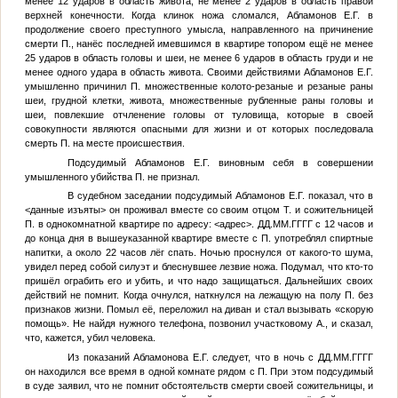
менее 12 ударов в область живота, не менее 2 ударов в область правой
верхней конечности. Когда клинок ножа сломался,
Абламонов Е.Г.
в
продолжение своего преступного умысла, направленного на причинение
смерти
П.
, нанёс последней имевшимся в квартире топором ещё не менее
25 ударов в область головы и шеи, не менее 6 ударов в область груди и не
менее одного удара в область живота. Своими действиями
Абламонов Е.Г.
умышленно причинил
П.
множественные колото-резаные и резаные раны
шеи, грудной клетки, живота, множественные рубленные раны головы и
шеи, повлекшие отчленение головы от туловища, которые в своей
совокупности являются опасными для жизни и от которых последовала
смерть
П.
на месте происшествия.
Подсудимый
Абламонов Е.Г.
виновным себя в совершении
умышленного убийства
П.
не признал.
В судебном заседании подсудимый
Абламонов Е.Г.
показал, что в
<данные изъяты>
он проживал вместе со своим отцом
Т.
и сожительницей
П.
в однокомнатной квартире по адресу:
<адрес>
.
ДД.ММ.ГГГГ
с 12 часов и
до конца дня в вышеуказанной квартире вместе с
П.
употреблял спиртные
напитки, а около 22 часов лёг спать. Ночью проснулся от какого-то шума,
увидел перед собой силуэт и блеснувшее лезвие ножа. Подумал, что кто-то
пришёл ограбить его и убить, и что надо защищаться. Дальнейших своих
действий не помнит. Когда очнулся, наткнулся на лежащую на полу
П.
без
признаков жизни. Помыл её, переложил на диван и стал вызывать «скорую
помощь». Не найдя нужного телефона, позвонил участковому
А.
, и сказал,
что, кажется, убил человека.
Из показаний Абламонова Е.Г. следует, что в ночь с
ДД.ММ.ГГГГ
он находился все время в одной комнате рядом с
П.
При этом подсудимый
в суде заявил, что не помнит обстоятельств смерти своей сожительницы, и