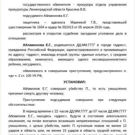
государственного обвинителя - прокурора отдела управления
прокуратуры Ленинградской области Крысина В.В.
подсудимого Абламонова Е.Г.
защитника – адвоката Мареевой Г.В., представившей
удостоверение № 1694 и ордер № 552413 от 05 апреля 2016 года,
рассмотрев в открытом судебном заседании уголовное дело в
отношении:
Абламонова Е.Г.
, родившегося
ДД.ММ.ГГГГ
в городе
<адрес>
,
гражданина Российской Федерации, зарегистрированного и проживающего
по адресу:
<адрес>
, инвалида второй группы
<данные изъяты>
, с средним
образованием, неженатого, имеющего одного несовершеннолетнего
ребенка, несудимого,
обвиняемого в совершении преступления, предусмотренного п.
«д» ч. 2 ст. 105 УК РФ,
УСТАНОВИЛ:
Абламонов Е.Г. совершил убийство
П.
, то есть умышленно
причинил смерть другому человеку.
Преступление подсудимым совершено при следующих
обстоятельствах:
В период времени с 22 часов
ДД.ММ.ГГГГ
до 07 часов
ДД.ММ.ГГГГ
Абламонов Е.Г.
, находясь
<адрес>
, будучи в состоянии алкогольного
опьянения, на почве внезапно возникших неприязненных отношений с
П.
умышленно, с целью убийства, нанёс
П.
кухонным ножом не менее 12
ударов в область шеи, не менее 15 ударов в область грудной клетки, не