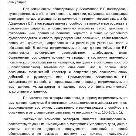
симуляцию.
При клиническом обследовании у Абламонова Е.Г. наблюдалась
тугоподвижность и обстоятельность в мышлении, нарушение концентрации
внимания, не достигающие по выраженности степени, которая лишала бы
Абламонова Е.Г. в настоящее время способности в полной мере осознавать
фактический характер и общественную опасность своих действий и
руководить ими, правильно понимать характер и значение уголовного
судопроизводства и своего процессуального положения, самостоятельно
совершать действия, направленные на реализацию указанных прав и
обязанностей. В период инкриминируемого ему деяния
Абламонов Е.Г.
хроническим психическим расстройством, слабоумием, иным
болезненным состоянием психики не страдал, в состоянии временного
психического расстройства не находился, находился в состоянии простого
(непатологического) алкогольного опьянения, мог в полной мере
осознавать фактический характер и общественную опасность своих
действий и руководить ими. Предъявление Абламоновым Е.Г.
запамятования на события, происходившие в период инкриминируемого
ему деяния, укладывается в картину простого (непатологического)
алкогольного опьянения.
По заключению эксперта-психолога, в период инкриминируемого
ему деяния подсудимый в состоянии физиологического аффекта или ином
эмоциональном состоянии, существенно ограничивающем способность к
осознанию и регуляции своих действий, не находился (л. д. 160-163, т. 1).
Заключение комиссии экспертов является мотивированным,
соответствует данным, имеющимся в материалах уголовного дела, дано с
учетом состояния здоровья подсудимого, сомнений в своей
обоснованности не вызывает, поэтому суд признает подсудимого