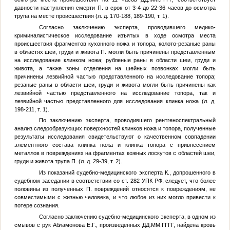
давности наступления смерти
П.
в срок от 3-4 до 22-36 часов до осмотра
трупа на месте происшествия (л. д. 170-188, 189-190, т. 1).
Согласно заключению эксперта, проводившего медико-
криминалистическое исследование изъятых в ходе осмотра места
происшествия фрагментов кухонного ножа и топора, колото-резаные раны
в областях шеи, груди и живота
П.
могли быть причинены представленным
на исследование клинком ножа; рубленые раны в области шеи, груди и
живота, а также зоны отделения на шейных позвонках могли быть
причинены лезвийной частью представленного на исследование топора;
резаные раны в области шеи, груди и живота могли быть причинены как
лезвийной частью представленного на исследование топора, так и
лезвийной частью представленного для исследования клинка ножа (л. д.
198-211, т. 1).
По заключению эксперта, проводившего рентгеноспектральный
анализ следообразующих поверхностей клинков ножа и топора, полученные
результаты исследования свидетельствуют о качественном совпадении
элементного состава клинка ножа и клинка топора с привнесением
металлов в повреждениях на фрагментах кожных лоскутов с областей шеи,
груди и живота трупа
П.
(л. д. 29-39, т. 2).
Из показаний судебно-медицинского эксперта
К.
, допрошенного в
судебном заседании в соответствии со ст. 282 УПК РФ, следует, что более
половины из полученных
П.
повреждений относятся к повреждениям, не
совместимыми с жизнью человека, и что любое из них могло привести к
потере сознания.
Согласно заключению судебно-медицинского эксперта, в одном из
смывов с рук Абламонова Е.Г., произведенных
ДД.ММ.ГГГГ
, найдена кровь