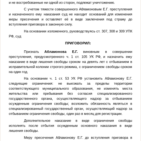
и не востребованные ни одной из сторон, подлежат уничтожению.
С учетом тяжести совершенного Абламоновым Е.Г. преступления
и назначенного ему наказания суд не находит оснований для изменения
меры пресечения и оставляет её в виде заключения под стражу до
вступления приговора в законную силу.
На основании изложенного, руководствуясь ст. 307, 308 и 309 УПК
РФ, суд
ПРИГОВОРИЛ:
Признать
Абламонова Е.Г.
виновным в совершении
преступления, предусмотренного ч. 1 ст. 105 УК РФ, и назначить ему
наказание в виде лишения свободы сроком на девять лет с отбыванием в
исправительной колонии строгого режима, с ограничением свободы сроком
на один год.
На основании ч. 1 ст. 53 УК РФ установить Абламонову Е.Г.
следующие ограничения: не выезжать за пределы территории
соответствующего муниципального образования, не изменять места
жительства или пребывания без согласия специализированного
государственного органа, осуществляющего надзор за отбыванием
осужденным ограничения свободы; возложить обязанность являться в
специализированный государственный орган, осуществляющий надзор за
отбыванием ограничения свободы, один раз в месяц для регистрации.
Дополнительное наказание в виде ограничения свободы
исполнять после отбытия осужденным основного наказания в виде
лишения свободы.
Меру пресечения Абламонову Е.Г. до вступления приговора в