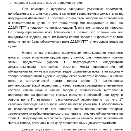
тот же день в ходе осмотра места происшествия.
При осмотре в судебном заседании указанных предметов,
приобщенных к уголовному делу в качестве вещественных доказательств,
подсудимый
Абламонов Е.Г.
показал, что похожим топором он пользовался
в хозяйственных целях, и что такой топор мог находиться в ночь на
ДД.ММ.ГГГГ
в
<адрес>
, но никаких ударов
П.
он этим топором не наносил.
По поводу фрагментов ножа
Абламонов Е.Г.
заявил, что похожий нож мог
находиться в
<адрес>
, но он им никогда не пользовался, и фрагменты этого
ножа не могли быть обнаружены утром
ДД.ММ.ГГГГ
в мусорном ведре на
кухне.
Несмотря на отрицание подсудимым использования кухонного
ножа и топора в качестве орудий преступления, факт нанесения именно
этими предметами ударов
П.
подтверждается следующими
доказательствами: протоколом осмотра места происшествия об
обнаружении на кухне в мусорном ведре фрагментов ножа, а на лоджии –
топора; заключениями судебно-медицинского эксперта о наличии на клинке
ножа и металлической части топора крови
П.
; заключением
рентгеноскопической экспертизы о качественном совпадении элементного
состава клинка ножа и клинка топора с привнесением металлов в
повреждениях на фрагментах кожных лоскутов с областей шеи, груди и
живота трупа
П.
; выводами трасологической экспертизы о том, что 17
сквозных повреждений в вырезе ковра на месте убийства
П.
образовались
от воздействия изъятым при осмотре места происшествия топором;
заключением судебно-медицинского эксперта о том, что обнаруженные на
трупе
П.
повреждения могли быть причинены клинком ножа и лезвийной
частью топора, признанных по делу вещественными доказательствами.
Доводы подсудимого о своей непричастности к наступлению