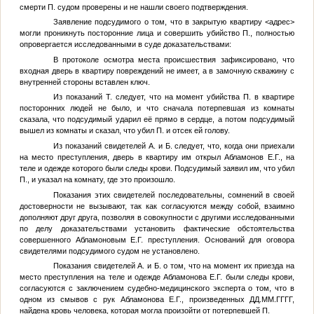
смерти
П.
судом проверены и не нашли своего подтверждения.
Заявление подсудимого о том, что в закрытую квартиру
<адрес>
могли проникнуть посторонние лица и совершить убийство
П.
, полностью
опровергается исследованными в суде доказательствами:
В протоколе осмотра места происшествия зафиксировано, что
входная дверь в квартиру повреждений не имеет, а в замочную скважину с
внутренней стороны вставлен ключ.
Из показаний
Т.
следует, что на момент убийства
П.
в квартире
посторонних людей не было, и что сначала потерпевшая из комнаты
сказала, что подсудимый ударил её прямо в сердце, а потом подсудимый
вышел из комнаты и сказал, что убил
П.
и отсек ей голову.
Из показаний свидетелей
А.
и
Б.
следует, что, когда они приехали
на место преступления, дверь в квартиру им открыл
Абламонов Е.Г.
, на
теле и одежде которого были следы крови. Подсудимый заявил им, что убил
П.
, и указал на комнату, где это произошло.
Показания этих свидетелей последовательны, сомнений в своей
достоверности не вызывают, так как согласуются между собой, взаимно
дополняют друг друга, позволяя в совокупности с другими исследованными
по делу доказательствами установить фактические обстоятельства
совершенного Абламоновым Е.Г. преступления. Оснований для оговора
свидетелями подсудимого судом не установлено.
Показания свидетелей
А.
и
Б.
о том, что на момент их приезда на
место преступления на теле и одежде Абламонова Е.Г. были следы крови,
согласуются с заключением судебно-медицинского эксперта о том, что в
одном из смывов с рук Абламонова Е.Г., произведенных
ДД.ММ.ГГГГ
,
найдена кровь человека, которая могла произойти от потерпевшей
П.