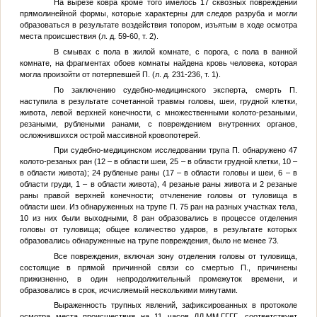
На вырезе ковра кроме того имелось 17 сквозных повреждений
прямолинейной формы, которые характерны для следов разруба и могли
образоваться в результате воздействия топором, изъятым в ходе осмотра
места происшествия (л. д. 59-60, т. 2).
В смывах с пола в жилой комнате, с порога, с пола в ванной
комнате, на фрагментах обоев комнаты найдена кровь человека, которая
могла произойти от потерпевшей
П.
(л. д. 231-236, т. 1).
По заключению судебно-медицинского эксперта, смерть
П.
наступила в результате сочетанной травмы головы, шеи, грудной клетки,
живота, левой верхней конечности, с множественными колото-резаными,
резаными, рублеными ранами, с повреждением внутренних органов,
осложнившихся острой массивной кровопотерей.
При судебно-медицинском исследовании трупа
П.
обнаружено 47
колото-резаных ран (12 – в области шеи, 25 – в области грудной клетки, 10 –
в области живота); 24 рубленые раны (17 – в области головы и шеи, 6 – в
области груди, 1 – в области живота), 4 резаные раны живота и 2 резаные
раны правой верхней конечности; отчленение головы от туловища в
области шеи. Из обнаруженных на трупе
П.
75 ран на разных участках тела,
10 из них были выходными, 8 ран образовались в процессе отделения
головы от туловища; общее количество ударов, в результате которых
образовались обнаруженные на трупе повреждения, было не менее 73.
Все повреждения, включая зону отделения головы от туловища,
состоящие в прямой причинной связи со смертью
П.
, причинены
прижизненно, в один непродолжительный промежуток времени, и
образовались в срок, исчисляемый несколькими минутами.
Выраженность трупных явлений, зафиксированных в протоколе
осмотра места происшествия на 11 часов
ДД.ММ.ГГГГ
, соответствует